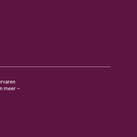
ervaren
en meer –