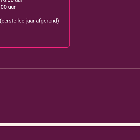
 16.00 uur
.00 uur
eerste leerjaar afgerond)
Lachfestival is een or