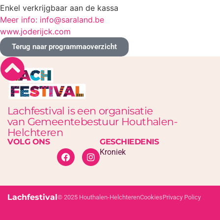
Enkel verkrijgbaar aan de kassa
Meer info: info@saraland.be
www.joderijck.com
Terug naar programmaoverzicht
Lachfestival is een organisatie
van Gemeentebestuur Houthalen-
Helchteren
VOLG ONS
GESCHIEDENIS
Kroniek
Lachfestival
© 2025 Houthalen-Helchteren
Cookies
Privacy Policy