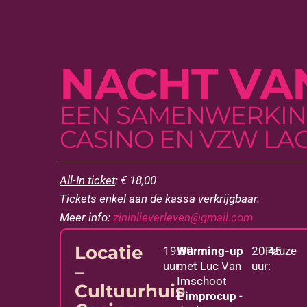
NACHT VA
EEN SAMENWERKIN
CASINO EN VZW LA
All-In ticket
: € 18,00
Tickets enkel aan de kassa verkrijgbaar.
Meer info:
zininlieverleven@gmail.com
Locatie
19.30
Warming-up
20.45
Pauze
uur:
met Luc Van
uur:
–
Imschoot
Cultuurhuis
L'improcup
-