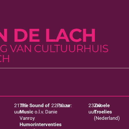
N DE LACH
G VAN CULTUURHUIS
CH
21.15
The Sound of
22.30uur:
Pauze
23.00
Zwoele
uur:
Music
o.l.v. Danie
uur:
Troelies
Vanroy
(Nederland)
Humorinterventies