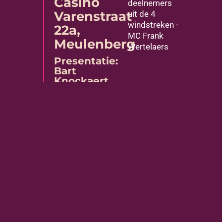
Casino
deelnemers
Varenstraat
uit de 4
windstreken -
22a,
MC Frank
Meulenberg
Wertelaers
Presentatie:
Bart
Knockaert
Terug naar programmaoverzicht