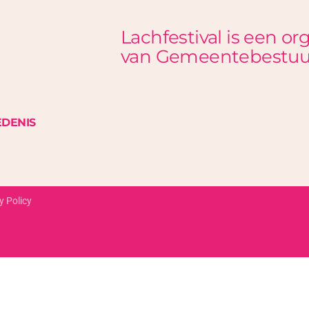
Lachfestival is een or
van Gemeentebestuu
EDENIS
y Policy