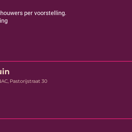
ouwers per voorstelling.
ling
uin
C, Pastorijstraat 30