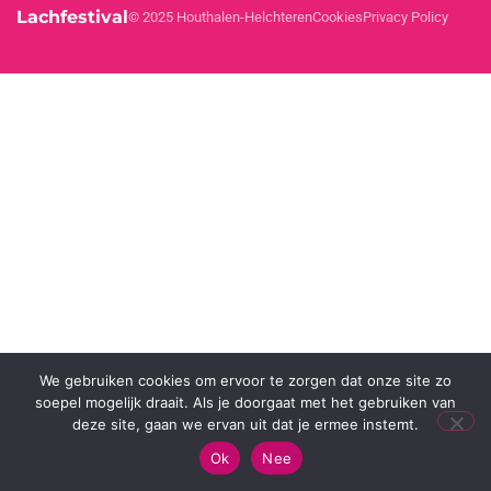
Lachfestival
© 2025 Houthalen-Helchteren
Cookies
Privacy Policy
We gebruiken cookies om ervoor te zorgen dat onze site zo
soepel mogelijk draait. Als je doorgaat met het gebruiken van
deze site, gaan we ervan uit dat je ermee instemt.
Ok
Nee